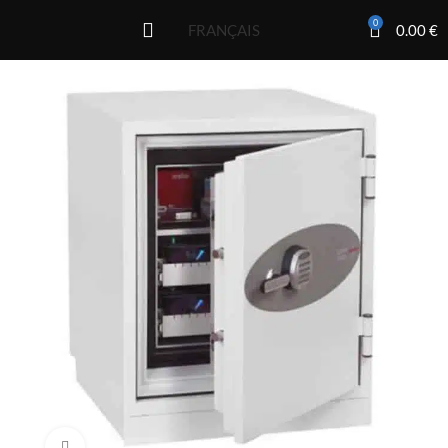
0
0.00
€
FRANÇAIS
Click to enlarge