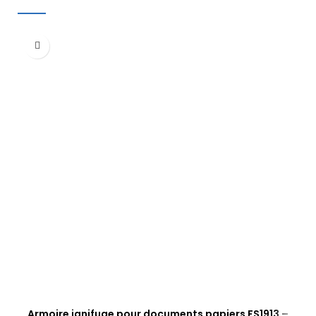
Armoire ignifuge pour documents papiers FS1913 –