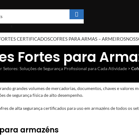
FORTES CERTIFICADOS
COFRES PARA ARMAS – ARMEIROS
NOSS
es Fortes para Arm
r Setores: Soluções de Segurança Profissional para Cada Atividade
>
Cof
ntrando grandes volumes de mercadorias, documentos, chaves e valores mon
ões de segurança física de alto desempenho.
ofres de alta segurança
certificados para uso em armazéns de todos os setor
s para armazéns