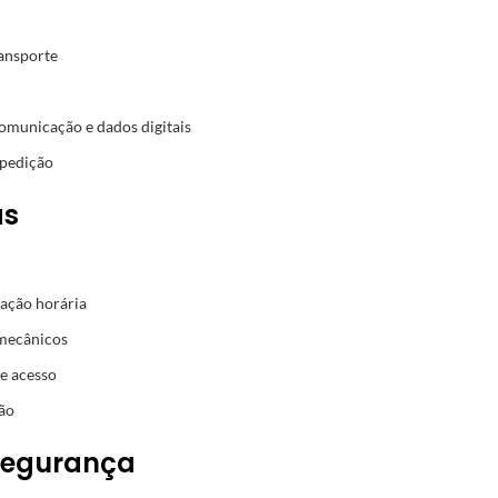
ransporte
comunicação e dados digitais
xpedição
as
mação horária
 mecânicos
e acesso
ão
segurança