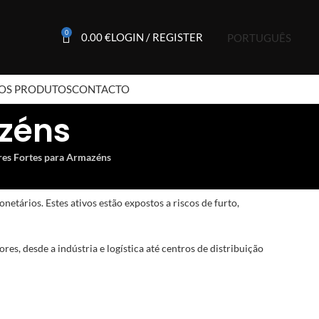
0
0.00
€
LOGIN / REGISTER
PORTUGUÊS
OS PRODUTOS
CONTACTO
azéns
res Fortes para Armazéns
etários. Estes ativos estão expostos a riscos de furto,
es, desde a indústria e logística até centros de distribuição