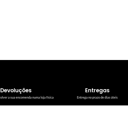
Devoluções
Entregas
volver a sua encomenda numa loja física
Entrega no prazo de dias úteis