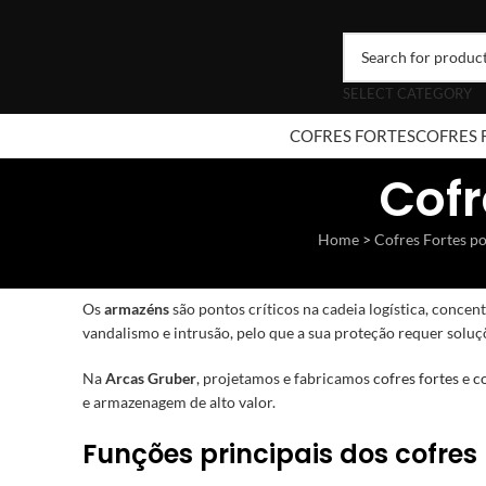
SELECT CATEGORY
COFRES FORTES
COFRES 
Cofr
Home
>
Cofres Fortes po
Os
armazéns
são pontos críticos na cadeia logística, conce
vandalismo e intrusão, pelo que a sua proteção requer soluç
Na
Arcas Gruber
, projetamos e fabricamos
cofres fortes
e
c
e armazenagem de alto valor.
Funções principais dos cofre