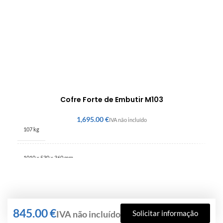
Cofre Forte de Embutir M103
€
107 kg
1010 × 530 × 360 mm
€
Solicitar informação