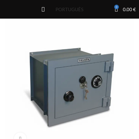
0
0.00
€
PORTUGUÊS
Click to enlarge