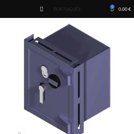
0
0.00
€
PORTUGUÊS