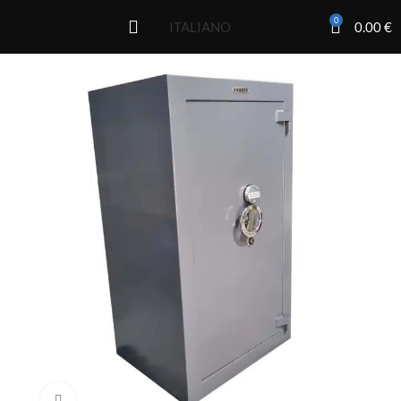
0
0.00
€
ITALIANO
Click to enlarge