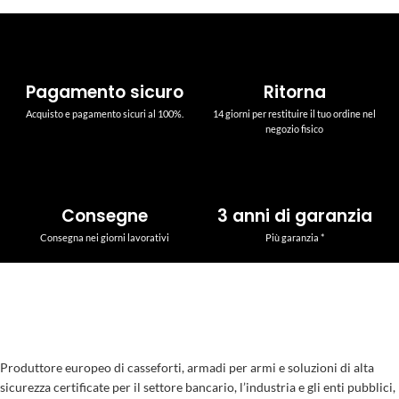
Pagamento sicuro
Ritorna
Acquisto e pagamento sicuri al 100%.
14 giorni per restituire il tuo ordine nel
negozio fisico
Consegne
3 anni di garanzia
Consegna nei giorni lavorativi
Più garanzia *
Produttore europeo di casseforti, armadi per armi e soluzioni di alta
sicurezza certificate per il settore bancario, l’industria e gli enti pubblici,