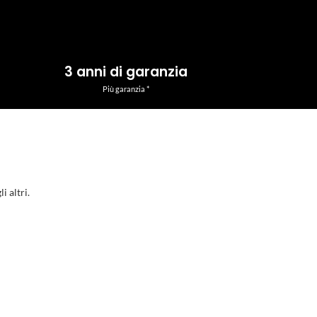
3 anni di garanzia
Più garanzia *
i altri.