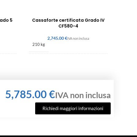
rado 5
Cassaforte certificata Grado IV
CF580-4
€
210 kg
580 × 480 × 350 mm
€
Richiedi maggiori informazioni