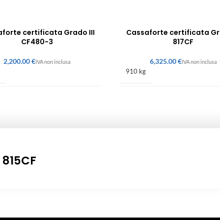
forte certificata Grado III
Cassaforte certificata G
CF480-3
817CF
€
€
910 kg
480 × 350 mm
1225 × 725 × 620 mm
5 815CF