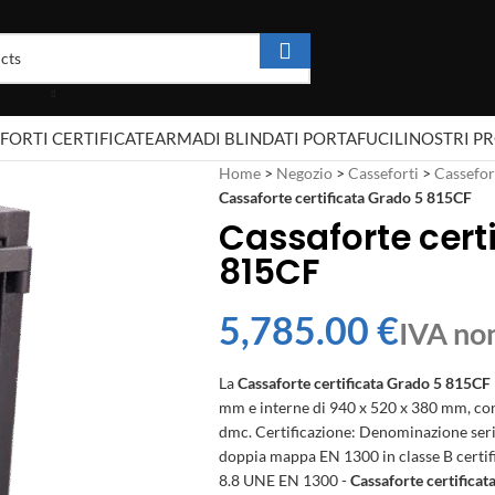
FORTI CERTIFICATE
ARMADI BLINDATI PORTAFUCILI
NOSTRI P
Home
>
Negozio
>
Casseforti
>
Cassefort
Cassaforte certificata Grado 5 815CF
Cassaforte cert
815CF
€
La
Cassaforte certificata Grado 5 815CF
mm e interne di 940 x 520 x 380 mm, con
dmc. Certificazione: Denominazione serie
doppia mappa EN 1300 in classe B certifi
8.8 UNE EN 1300 -
Cassaforte certifica