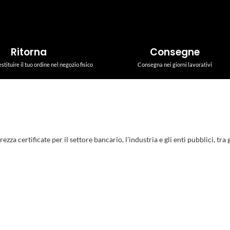
Ritorna
Consegne
estituire il tuo ordine nel negozio fisico
Consegna nei giorni lavorativi
a certificate per il settore bancario, l’industria e gli enti pubblici, tra gl