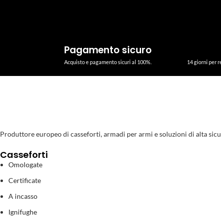
Pagamento sicuro
Acquisto e pagamento sicuri al 100%.
14 giorni per r
Produttore europeo di casseforti, armadi per armi e soluzioni di alta sicurezz
Casseforti
Omologate
Certificate
A incasso
Ignifughe