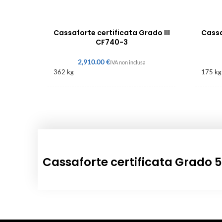
Cassaforte certificata Grado III
Cassa
CF740-3
€
362 kg
175 kg
740 × 500 × 450 mm
480 × 
Cassaforte certificata Grado 