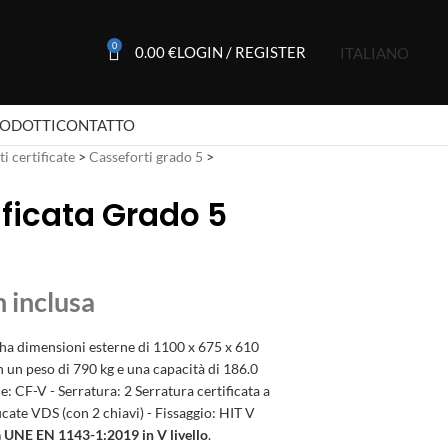
0
0.00
€
LOGIN / REGISTER
ITALIANO
RODOTTI
CONTATTO
i certificate
>
Casseforti grado 5
>
ificata Grado 5
ha dimensioni esterne di 1100 x 675 x 610
 un peso di 790 kg e una capacità di 186.0
: CF-V - Serratura: 2 Serratura certificata a
cate VDS (con 2 chiavi) - Fissaggio: HIT V
ta UNE EN 1143-1:2019 in V livello
.