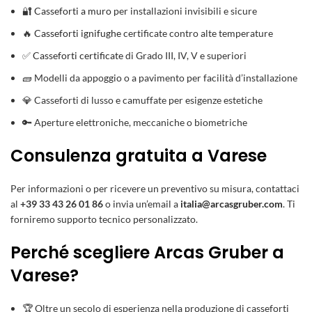
🔐
Casseforti a muro
per installazioni invisibili e sicure
🔥
Casseforti ignifughe
certificate contro alte temperature
✅
Casseforti certificate
di Grado III, IV, V e superiori
🧱 Modelli da appoggio o a pavimento per facilità d’installazione
💎 Casseforti di lusso e camuffate per esigenze estetiche
🔑 Aperture elettroniche, meccaniche o biometriche
Consulenza gratuita a Varese
Per informazioni o per ricevere un preventivo su misura, contattaci
al
+39 33 43 26 01 86
o invia un’email a
italia@arcasgruber.com
. Ti
forniremo supporto tecnico personalizzato.
Perché scegliere Arcas Gruber a
Varese?
🏆 Oltre un secolo di esperienza nella produzione di casseforti