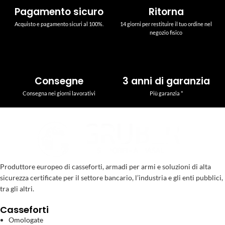
Pagamento sicuro
Ritorna
Acquisto e pagamento sicuri al 100%.
14 giorni per restituire il tuo ordine nel
negozio fisico
Consegne
3 anni di garanzia
Consegna nei giorni lavorativi
Più garanzia *
Produttore europeo di casseforti, armadi per armi e soluzioni di alta
sicurezza certificate per il settore bancario, l’industria e gli enti pubblici,
tra gli altri.
Casseforti
Omologate