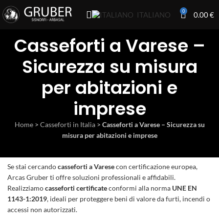
0
0.00
€
ITALIANO
Casseforti a Varese –
Sicurezza su misura
per abitazioni e
imprese
Home
>
Casseforti in Italia
>
Casseforti a Varese – Sicurezza su
misura per abitazioni e imprese
Se stai cercando
casseforti a Varese
con certificazione europea,
Arcas Gruber ti offre soluzioni professionali e affidabili.
Realizziamo
casseforti certificate
conformi alla norma
UNE EN
1143-1:2019
, ideali per proteggere beni di valore da furti, incendi o
accessi non autorizzati.