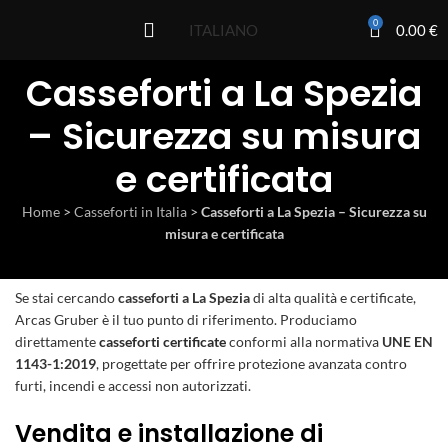
0
0.00
€
ITALIANO
Casseforti a La Spezia
– Sicurezza su misura
e certificata
Home
>
Casseforti in Italia
>
Casseforti a La Spezia – Sicurezza su
misura e certificata
Se stai cercando
casseforti a La Spezia
di alta qualità e certificate,
Arcas Gruber è il tuo punto di riferimento. Produciamo
direttamente
casseforti certificate
conformi alla normativa
UNE EN
1143-1:2019
, progettate per offrire protezione avanzata contro
furti, incendi e accessi non autorizzati.
Vendita e installazione di