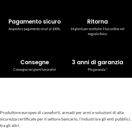
Pagamento sicuro
Ritorna
Acquisto e pagamento sicuri al 100%.
14 giorni per restituire il tuo ordine nel
negozio fisico
Consegne
3 anni di garanzia
Consegna nei giorni lavorativi
Più garanzia *
Produttore europeo di casseforti, armadi per armi e soluzioni di alta
sicurezza certificate per il settore bancario, l’industria e gli enti pubblici,
tra gli altri.