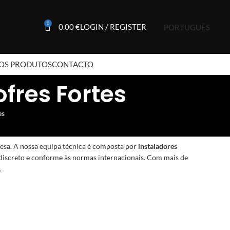
0
0.00
€
LOGIN / REGISTER
PORTUGUÊS
OS PRODUTOS
CONTACTO
ofres Fortes
es
uesa. A nossa equipa técnica é composta por
instaladores
discreto e conforme às normas internacionais. Com mais de
.