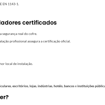
E EN 1143-1.
adores certificados
 segurança real do cofre.
alação profissional assegura a certificação oficial.
or local de instalação.
iculares
,
escritórios
,
lojas
,
indústrias
,
hotéis
,
bancos
e
instituições públic
er?