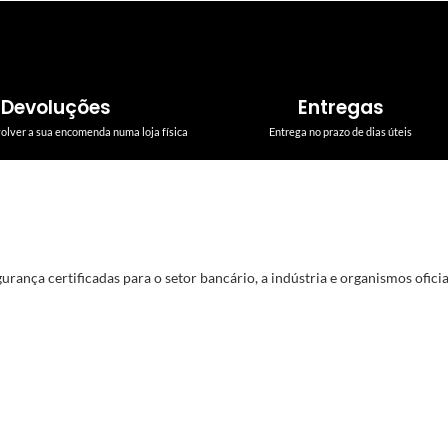
Devoluções
Entregas
volver a sua encomenda numa loja física
Entrega no prazo de dias úteis
rança certificadas para o setor bancário, a indústria e organismos oficiai