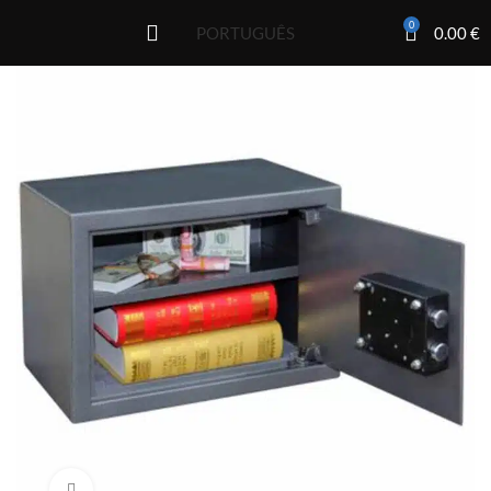
0
0.00
€
PORTUGUÊS
Click to enlarge