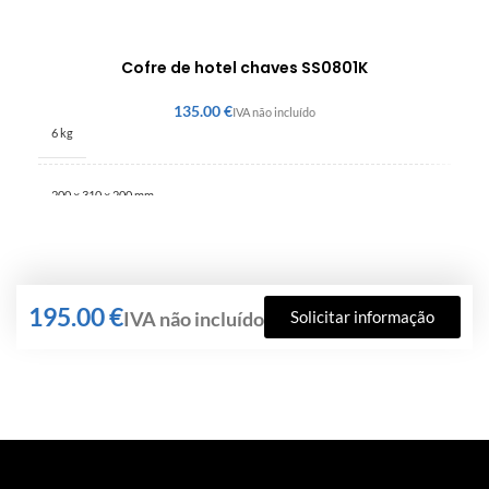
Cofre de hotel chaves SS0801K
€
6 kg
200 × 310 × 200 mm
€
Solicitar informação